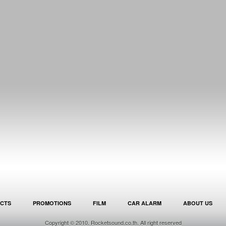
CTS
PROMOTIONS
FILM
CAR ALARM
ABOUT US
Copyright © 2010. Rocketsound.co.th. All right reserved