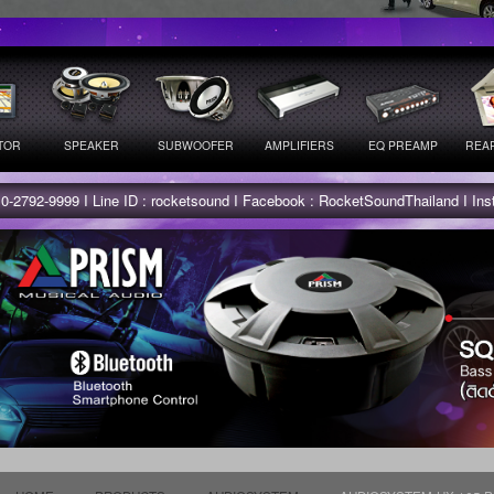
TOR
SPEAKER
SUBWOOFER
AMPLIFIERS
EQ PREAMP
REAR
 0-2792-9999 I Line ID : rocketsound I Facebook : RocketSoundThailand I In