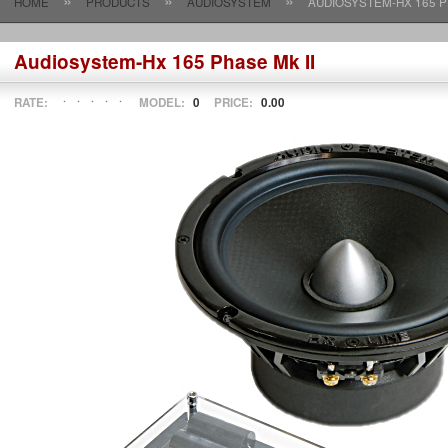
»
»
»
HOME
PRODUCTS
AUDIOSYSTEM
AUDIOSYSTEM-HX 165 P
Audiosystem-Hx 165 Phase Mk II
RATE:
MODEL:
0
PRICE:
0.00