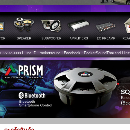
TOR
SPEAKER
SUBWOOFER
AMPLIFIERS
EQ PREAMP
REAR
 0-2792-9999 I Line ID : rocketsound I Facebook : RocketSoundThailand I In
ตะกร้าสินค้า