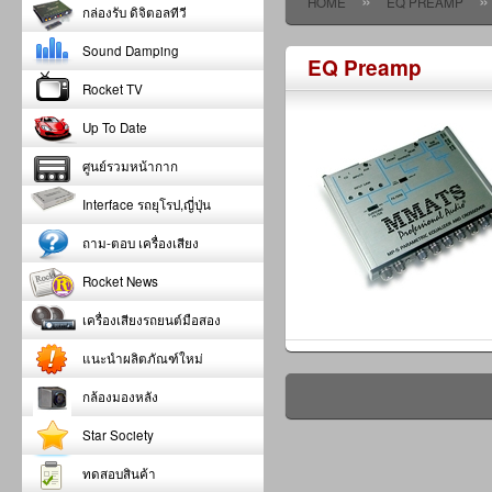
»
»
HOME
EQ PREAMP
กล่องรับ ดิจิตอลทีวี
Sound Damping
EQ Preamp
Rocket TV
Up To Date
ศูนย์รวมหน้ากาก
Interface รถยุโรป,ญี่ปุ่น
ถาม-ตอบ เครื่องเสียง
Rocket News
เครื่องเสียงรถยนต์มือสอง
แนะนำผลิตภัณฑ์ใหม่
กล้องมองหลัง
Star Society
ทดสอบสินค้า