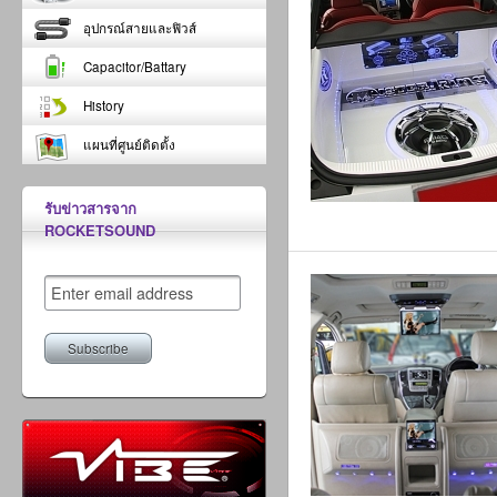
อุปกรณ์สายและฟิวส์
Capacitor/Battary
History
แผนที่ศูนย์ติดตั้ง
รับข่าวสารจาก
ROCKETSOUND